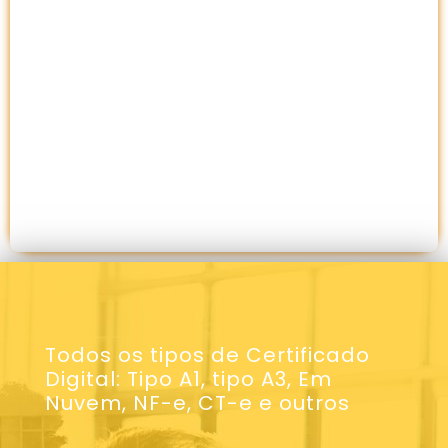
Todos os tipos de Certificado
Digital: Tipo A1, tipo A3, Em
Nuvem, NF-e, CT-e e outros