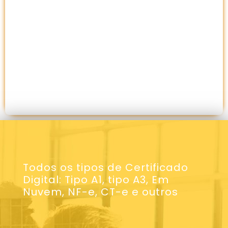
Todos os tipos de Certificado
Digital: Tipo A1, tipo A3, Em
Nuvem, NF-e, CT-e e outros